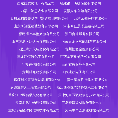
西藏优质房地产有限公司
福建莆田飞扬保险有限公司
内蒙古锦恩农业有限公司
安徽兴华金融有限公司
四川成都市美华智能制造集团有限公司
台湾元盛医疗有限公司
山东李沧区精诚教育有限公司
河南商丘晨语金融有限公司
福建漳州丰盈旅游有限公司
澳门合迪服务有限公司
山东黄岛区远达医疗有限公司
内蒙古永兴智能制造有限公司
浙江衢州天瑞文化有限公司
贵州恒鑫金融有限公司
黑龙江恒通化工有限公司
江西华丽机械股份有限公司
宁夏德信保险有限公司
云南鑫辉服务有限公司
贵州精佩建筑有限公司
江西建新电子有限公司
山东济阳区睿智金融集团有限公司
贵州星辰科技集团有限公司
安徽鑫辉人工智能有限公司
浙江西湖区彩辉科技集团有限公司
重庆江津区福鼎文化有限公司
天津河东区弘建信息技术有限公司
云南汇达生物科技有限公司
宁夏裕盛建材股份有限公司
重庆涪陵区洋良信息技术有限公司
河南中牟县润达机械有限公司