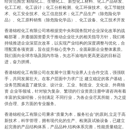
经营范围含:精细化工、生物化工、新型化工材料、化工产品研发、
化工工程、化工设计；化工分析检测、化工环保技术、化工节能技
术、化工安全技术、化工信息技术；化工产品生产（除危险化学
品）、化工原料销售（除危险化学品）、化工设备、化工技术开发
香港锦程化工有限公司将根据党中央和国务院对企业深化改革的战
略部署，并遵循国资委关于推动企业壮大的相关指导方针，我们将
持续推进企业深层次改革，以实现产业结构的深度调整与优化，合
理配置各项资源，旨在提升核心竞争力，全面刷新企业整体素质。
我们面向全球市场及国内市场，矢志不渝地向更高更远的目标迈
进，奋力拼搏。
香港锦程化工有限公司在发展中注重与业界人士合作交流，强强联
手，共同发展壮大。在客户层面中力求广泛 建立稳定的客户基础，
业务范围涵盖了建筑业、设计业、工业、制造业、文化业、外商独
资 企业等领域，针对较为复杂、繁琐的行业资质注册申请咨询有着
丰富的实操经验，分别满足 不同行业，为各企业尽其所能，为之提
供合理、多方面的专业服务。
香港锦程化工有限公司秉承“质量为本，服务社会”的原则,立足于高
新技术，科学管理，拥有现代化的生产、检测及试验设备，已建立
起完善的产品结构体系，产品品种,结构体系完善，性能质量稳定。